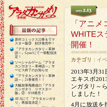
2.13
2013.
「アニメ
WHIT
原作コミックス22巻＆リマ
開催！
スター版③ 好評発売中！
『アラタカンガタリ～革神
語～』Gyao!にて一挙配信決
定！
カテゴリ
：
イ
ソーシャルゲーム『アラタ
カンガタリ～革神語～』サ
ービス終了のお知らせ
2013年3
『アラタカンガタリ～革神
エキスポ20
語～』21巻発売！！
ンガタリ～
大幅加筆再構成の『アラタ
カンガタリ リマスター
しました！
版』② 9/18発売！
AT-Xにて「アラタカンガタ
リ」再放送決定！
4月に放送を