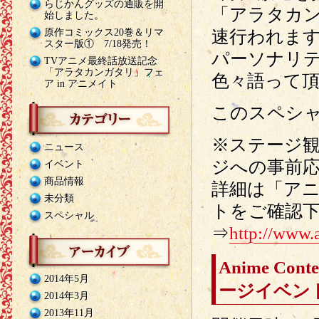
らじかんグッズの通販を開
「アラタカン
始しました。
原作コミックス20巻＆リマ
速行われま
スター版① 7/18発売！
パーソナリ
TVアニメ最終話放送記念
「アラタカンガタリ」フェ
色々語って
ア in アニメイト
このスペシ
※ステージ
ニュース
ジへの事前
イベント
商品情報
詳細は「アニ
未分類
トをご確認
スペシャル
⇒
http://www.
Anime Co
2014年5月
ージイベン
2014年3月
2013年11月