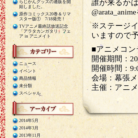
誰が来るか
らじかんグッズの通販を開
始しました。
@arata_a
原作コミックス20巻＆リマ
スター版① 7/18発売！
※ステージ
TVアニメ最終話放送記念
「アラタカンガタリ」フェ
いますので
ア in アニメイト
■アニメコン
開催期間：201
ニュース
開催時間：9:0
イベント
会場：幕張
商品情報
主催：アニ
未分類
スペシャル
2014年5月
2014年3月
2013年11月