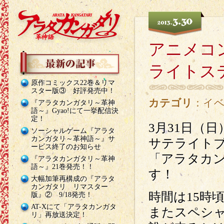
3.30
2013.
アニメコ
ライトス
原作コミックス22巻＆リマ
スター版③ 好評発売中！
カテゴリ
：
イ
『アラタカンガタリ～革神
語～』Gyao!にて一挙配信決
定！
3月31日（
ソーシャルゲーム『アラタ
カンガタリ～革神語～』サ
サテライト
ービス終了のお知らせ
「アラタカ
『アラタカンガタリ～革神
語～』21巻発売！！
す！
大幅加筆再構成の『アラタ
カンガタリ リマスター
時間は15時
版』② 9/18発売！
AT-Xにて「アラタカンガタ
またスペシ
リ」再放送決定！